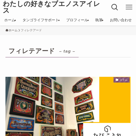
わたしの好きなブエノスアイレ
ス
ホーム
タンゴライフサポート
プロフィール
執筆
お問い合わせ
ホーム
フィレテアード
フィレテアード
– tag –
コラム