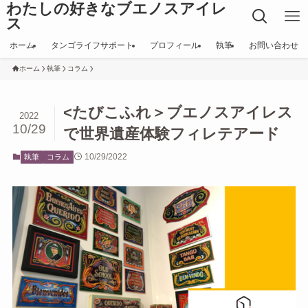
わたしの好きなブエノスアイレ
ス
ホーム
タンゴライフサポート
プロフィール
執筆
お問い合わせ
ホーム
執筆
コラム
<たびこふれ＞ブエノスアイレス
2022
10/29
で世界遺産体験フィレテアード
10/29/2022
執筆
コラム