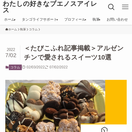
わたしの好きなブエノスアイレ
ス
ホーム
タンゴライフサポート
プロフィール
執筆
お問い合わせ
ホーム
執筆
コラム
＜たびこふれ記事掲載＞アルゼン
2022
7/02
チンで愛されるスイーツ10選
02/03/2022
07/02/2022
コラム