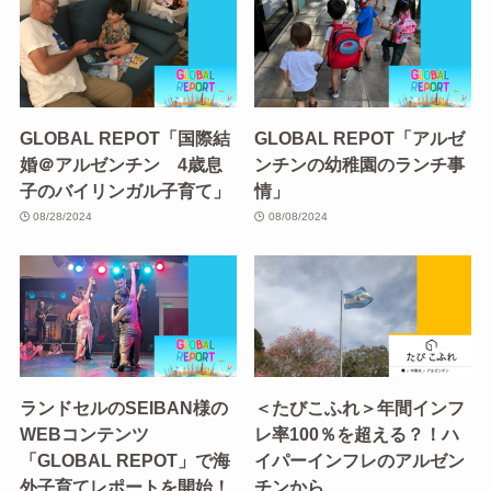
GLOBAL REPOT「国際結
GLOBAL REPOT「アルゼ
婚＠アルゼンチン 4歳息
ンチンの幼稚園のランチ事
子のバイリンガル子育て」
情」
08/28/2024
08/08/2024
ランドセルのSEIBAN様の
＜たびこふれ＞年間インフ
WEBコンテンツ
レ率100％を超える？！ハ
「GLOBAL REPOT」で海
イパーインフレのアルゼン
外子育てレポートを開始！
チンから