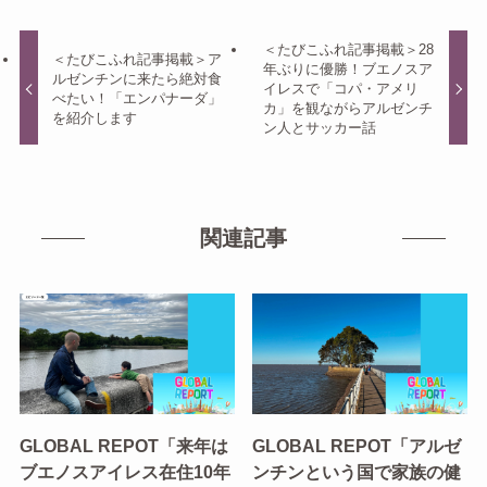
＜たびこふれ記事掲載＞28
＜たびこふれ記事掲載＞ア
年ぶりに優勝！ブエノスア
ルゼンチンに来たら絶対食
イレスで「コパ・アメリ
べたい！「エンパナーダ」
カ」を観ながらアルゼンチ
を紹介します
ン人とサッカー話
関連記事
GLOBAL REPOT「来年は
GLOBAL REPOT「アルゼ
ブエノスアイレス在住10年
ンチンという国で家族の健