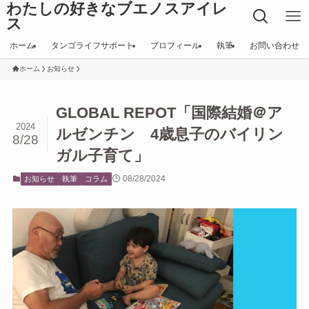
わたしの好きなブエノスアイレ
ス
ホーム
タンゴライフサポート
プロフィール
執筆
お問い合わせ
ホーム
お知らせ
GLOBAL REPOT「国際結婚＠ア
2024
ルゼンチン 4歳息子のバイリン
8/28
ガル子育て」
08/28/2024
お知らせ
執筆
コラム